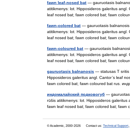
fawn leaf-nosed bat
— gauruotasis balnanosi
atitikmenys: lot. Hipposideros galeritus ang
leaf nosed bat; fawn colored bat; fawn co
fawn-colored bat
— gauruotasis balnanosis s
atitikmenys: lot. Hipposideros galeritus ang
leaf nosed bat; fawn colored bat; fawn co
fawn-coloured bat
— gauruotasis balnanosis 
atitikmenys: lot. Hipposideros galeritus ang
leaf nosed bat; fawn colored bat; fawn co
gauruotasis balnanosis
— statusas T sritis 
Hipposideros galeritus angl. Cantor’s leaf n
fawn colored bat; fawn coloured bat rus.
индомалайский подковогуб
— gauruotasis
rūšis atitikmenys: lot. Hipposideros galeritu
fawn leaf nosed bat; fawn colored bat; fa
© Academic, 2000-2026
Contact us:
Technical Support
,