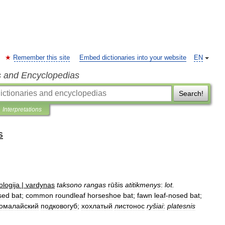
Remember this site
Embed dictionaries into your website
EN
s and Encyclopedias
Search!
Interpretations
s
ologija
|
vardynas
taksono
rangas
rūšis
atitikmenys
:
lot
.
sed
bat
;
common
roundleaf
horseshoe
bat
;
fawn
leaf
-
nosed
bat
;
омалайский
подковогуб
;
хохлатый
листонос
ryšiai
:
platesnis