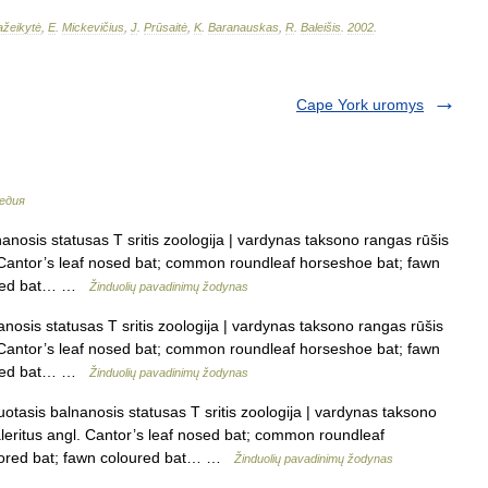
žeikytė
,
E
.
Mickevičius
,
J
.
Prūsaitė
,
K
.
Baranauskas
,
R
.
Baleišis
.
2002
.
Cape York uromys
едия
nosis statusas T sritis zoologija | vardynas taksono rangas rūšis
l. Cantor’s leaf nosed bat; common roundleaf horseshoe bat; fawn
loured bat… …
Žinduolių pavadinimų žodynas
osis statusas T sritis zoologija | vardynas taksono rangas rūšis
l. Cantor’s leaf nosed bat; common roundleaf horseshoe bat; fawn
loured bat… …
Žinduolių pavadinimų žodynas
tasis balnanosis statusas T sritis zoologija | vardynas taksono
aleritus angl. Cantor’s leaf nosed bat; common roundleaf
olored bat; fawn coloured bat… …
Žinduolių pavadinimų žodynas