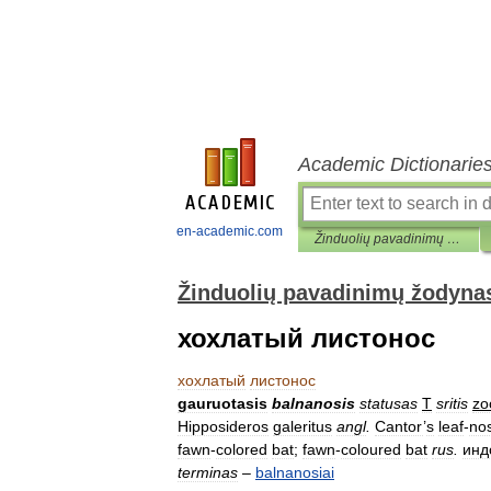
Academic Dictionarie
en-academic.com
Žinduolių pavadinimų žodynas
Žinduolių pavadinimų žodyna
хохлатый листонос
хохлатый
листонос
gauruotasis
balnanosis
statusas
T
sritis
zo
Hipposideros
galeritus
angl
.
Cantor
’
s
leaf
-
no
fawn
-
colored
bat
;
fawn
-
coloured
bat
rus
.
инд
terminas
–
balnanosiai