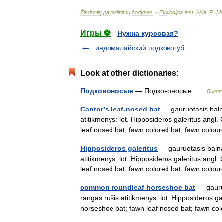
Žinduolių
pavadinimų
žodynas
. -
Ekologijos
inst
.
l
-
kla
.
R
.
Ma
Игры ⚽
Нужна курсовая?
индомалайский подковогуб
Look at other dictionaries:
Подковоносые
— Подковоносые …
Викип
Cantor’s leaf-nosed bat
— gauruotasis balna
atitikmenys: lot. Hipposideros galeritus ang
leaf nosed bat; fawn colored bat; fawn co
Hipposideros galeritus
— gauruotasis balnan
atitikmenys: lot. Hipposideros galeritus ang
leaf nosed bat; fawn colored bat; fawn co
common roundleaf horseshoe bat
— gauruo
rangas rūšis atitikmenys: lot. Hipposideros g
horseshoe bat; fawn leaf nosed bat; fawn c