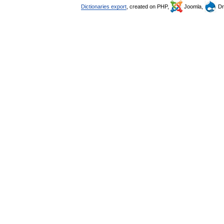
Dictionaries export
, created on PHP,
Joomla,
Dr